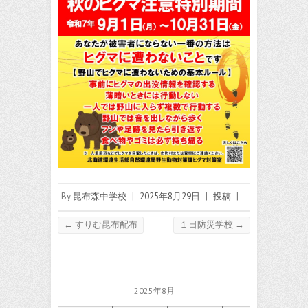
By
昆布森中学校
|
2025年8月29日
|
投稿
|
←
すりむ昆布配布
１日防災学校
→
2025年8月