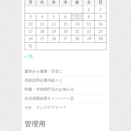
月
火
水
木
金
土
日
1
2
3
4
5
6
7
8
9
10
11
12
13
14
15
16
17
18
19
20
21
22
23
24
25
26
27
28
29
30
31
« 7月
夏休みも健康・安全に
高校説明会案内続々と
R8夏・学校閉庁日のお知らせ
生活習慣改善キャンペーン②
それ、ヤングケアラー？
管理用