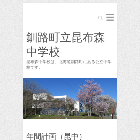
Search
釧路町立昆布森
中学校
昆布森中学校は、北海道釧路町にある公立中学
校です。
年間計画（昆中）