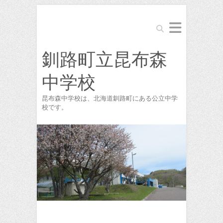
Search
釧路町立昆布森
中学校
昆布森中学校は、北海道釧路町にある公立中学
校です。