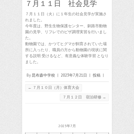
７月１１日 社会見学
７月１１日（火）に１年生の社会見学が実施さ
れました。
今年度は、野生生物保護センター、釧路市動物
園の見学、リフレでのピザ調理実習を行いまし
た。
動物園では、かつてヒグマが飼育されていた場
所に入ったり、職員の方から動物園の現状に関
する説明 受けるなど、有意義な体験学習 となり
ました。
By
昆布森中学校
|
2023年7月21日
|
投稿
|
←
７月１０日（月）体育大会
７月１２日 宿泊研修
→
2023年7月