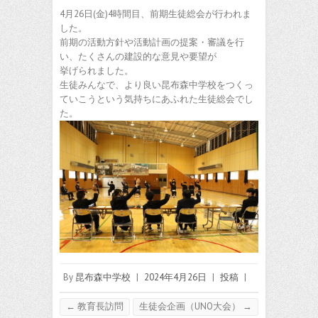
4月26日(金)4時間目、前期生徒総会が行われま
した。
前期の活動方針や活動計画の提案・審議を行
い、たくさんの建設的な意見や要望が
挙げられました。
生徒みんなで、より良い昆布森中学校をつくっ
ていこうという気持ちにあふれた生徒総会でし
た。
By
昆布森中学校
|
2024年4月26日
|
投稿
|
←
教育長訪問
生徒会企画（UNO大会）
→