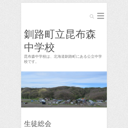
Search
釧路町立昆布森
中学校
昆布森中学校は、北海道釧路町にある公立中学
校です。
生徒総会