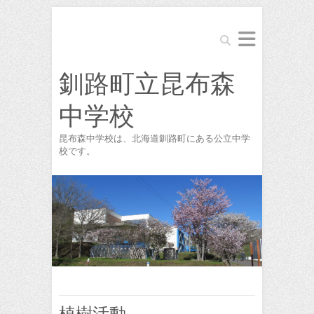
Search
釧路町立昆布森
中学校
昆布森中学校は、北海道釧路町にある公立中学
校です。
植樹活動