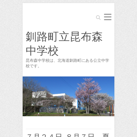
Search
釧路町立昆布森
中学校
昆布森中学校は、北海道釧路町にある公立中学
校です。
７月２４日-８月７日 夏