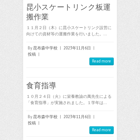
昆小スケートリンク板運
搬作業
１１月２日（木）に昆小スケートリンク設営に
向けての資材等の運搬作業を行いました。…
By
昆布森中学校
|
2023年11月6日
|
投稿
|
Read more
食育指導
１０月２４日（火）に栄養教諭の萬先生による
「食育指導」が実施されました。１学年は…
By
昆布森中学校
|
2023年11月6日
|
投稿
|
Read more