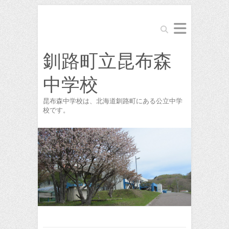
Search
釧路町立昆布森
中学校
昆布森中学校は、北海道釧路町にある公立中学
校です。