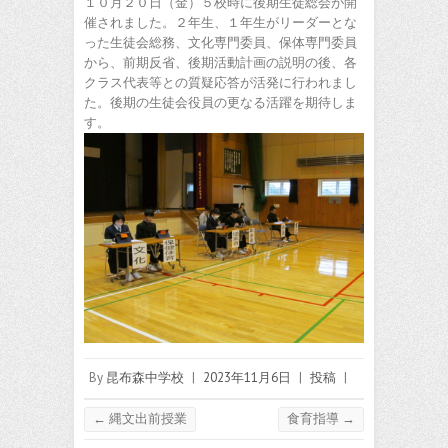
１０月２０日（金）５校時に後期生徒総会が開
催されました。２年生、１年生がリーダーとな
った生徒会総務、文化専門委員、保体専門委員
から、前期反省、後期活動計画の説明の後、各
クラス代表等との質疑応答が活発に行われまし
た。後期の生徒会役員の更なる活躍を期待しま
す。
By
昆布森中学校
|
2023年11月6日
|
投稿
|
←
縄文出前授業
食育指導
→