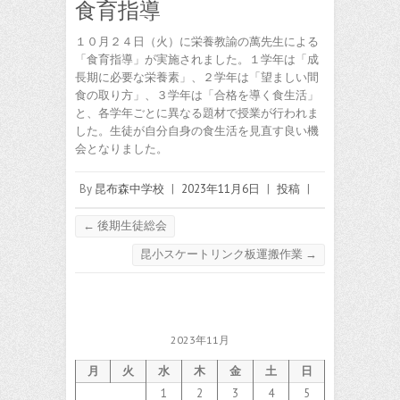
食育指導
１０月２４日（火）に栄養教諭の萬先生による
「食育指導」が実施されました。１学年は「成
長期に必要な栄養素」、２学年は「望ましい間
食の取り方」、３学年は「合格を導く食生活」
と、各学年ごとに異なる題材で授業が行われま
した。生徒が自分自身の食生活を見直す良い機
会となりました。
By
昆布森中学校
|
2023年11月6日
|
投稿
|
←
後期生徒総会
昆小スケートリンク板運搬作業
→
2023年11月
月
火
水
木
金
土
日
1
2
3
4
5