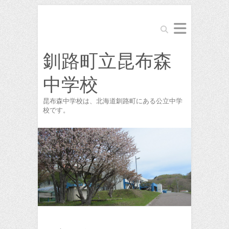
Search
釧路町立昆布森
中学校
昆布森中学校は、北海道釧路町にある公立中学
校です。